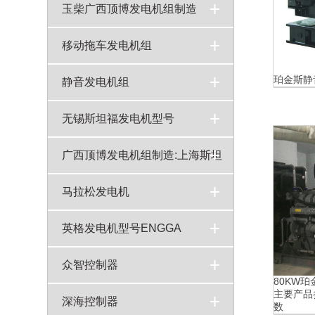
上柴发电机组
500KW上柴发电机组型号SC27G830D2技术参数
广西顶博发电机组制造:700KW上柴广西顶博发电机组制造型号6KTAA25-G31技术参数
广西顶博发电机组制造:800KW上柴广西顶博发电机组制造6WTAA35-G31技术参数上海柴油机股份
广西顶博发电机组制造:200KW上柴发电机组型号SC9D340D2技术参数
广西顶博发电机组制造:400KW上柴发电机组SC25G690D2技术参数
广西顶博发电机组制造:350KW上柴发电机组6ETAA12.8-G31技术参数
>
>
>
>
>
>
>
玉柴广西顶博发电机组制造
玉柴发电机组
700KW玉柴发电机组型号YC6C1070-D31技术参数
200KW玉柴发电机组YC6MK350L-D20技术参数
100kw玉柴发电机组YC4A165-D30柴油机技术参数
400KW玉柴广西顶博发电机组制造型号YC6T660-D31技术参数
300KW玉柴广西顶博发电机组制造型号YC6MJ500-D21技术参数
600KW玉柴发电机组YC4D90-D34技术参数
>
>
>
>
>
>
>
移动拖车发电机组
珀金斯静
移动式发电机组
>
静音发电机组
静音发电机组
>
无锡斯坦福发电机型号
广西顶博发电机组制造:上海斯坦
福发电机型号
马拉松发电机
英格发电机型号ENGGA
众智控制器
80KW
主要产品参
深海控制器
数