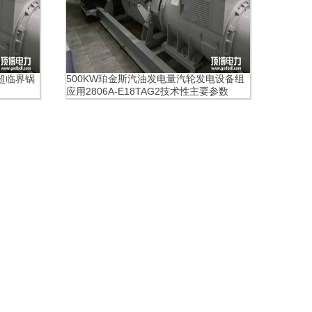
超临界锅
500KW珀金斯汽油发电量汽轮发电设备组
应用2806A-E18TAG2技术性主要参数