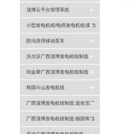
顶博云平台管理系统
小型发电机组/电焊发电机组/多功
能发电机组
15-40KW汽油静音发电机组
5KW汽油静音发电机组
10-20KW汽油发电机双缸风冷
8KW汽油机开架式发电机组
120A-180A汽油发电焊机
20KW汽油变频发电机组
基站专用直流电机
700W背负式汽油发电机组
4-8寸汽油机水泵参数报价
广西顶博发电机组制造:200A-300A汽油发电焊机（双缸风冷）
广西顶博发电机组制造:300A-600A柴油发电焊机（四缸水冷）
广西顶博发电机组制造:250A柴油发电电焊机
广西顶博发电机组制造:10KW汽油变频发电机组
10-20KW汽油静音发电机组（双缸风冷）
10-20KW广西顶博发电机组制造静音（双缸风冷）
广西顶博发电机组制造:10-20KW静音型燃气&汽油机组（双缸风冷）
广西顶博发电机组制造:10-20KW广西顶博发电机组制造（双缸风冷）
广西顶博发电机组制造:5KW汽油机开架式发电机组（可做5KW，6KW,8KW）
广西顶博发电机组制造:5KW静音汽油变频发电机组
广西顶博发电机组制造:5KW汽油变频发电机组
广西顶博发电机组制造:3KW手提式变频汽油发电机
广西顶博发电机组制造:5-8KW柴油静音发电机组（单缸风冷）
广西顶博发电机组制造:5-8KW广西顶博发电机组制造开架式（单缸风冷）
广西顶博发电机组制造:5KW汽油移动照明灯
>
>
>
>
>
>
>
>
>
>
>
>
>
>
>
>
>
>
>
>
>
>
>
>
防汛排涝移动泵车
自卸式排水方舱
广西顶博发电机组制造:QZ系列自吸式柴油机水泵机组
广西顶博发电机组制造:顶博柴油机水泵机组
>
>
>
沃尔沃广西顶博发电机组制造
沃尔沃发电机组
广西顶博发电机组制造:300KW沃尔沃广西顶博发电机组制造TAD1343GE技术参数
550KW沃尔沃广西顶博发电机组制造型号TWD1645GE技术参数
200KW沃尔沃广西顶博发电机组制造TAD734GE技术参数
75kw沃尔沃发电机组型号TAD531GE技术参数
>
>
>
>
>
珀金斯广西顶博发电机组制造
珀金斯广西顶博发电机组制造
80KW珀金斯广西顶博发电机组制造型号1104C-44TAG2技术参数
600KW珀金斯广西顶博发电机组制造4006-23TAG2A技术参数
500KW珀金斯广西顶博发电机组制造型号2806A-E18TAG2技术参数
>
>
>
>
韩国斗山发电机组
韩国斗山发电机组
150kw斗山大宇广西顶博发电机组制造型号P086TI-I技术参数
广西顶博发电机组制造:65kw斗山大宇广西顶博发电机组制造D1146技术参数
广西顶博发电机组制造:100kw斗山大宇广西顶博发电机组制造型号D1146T技术参数
>
>
>
>
广西顶博发电机组制造:道依茨广
西顶博发电机组制造
150kw道依茨广西顶博发电机组制造型号WP6D167E200技术参数
广西顶博发电机组制造:75kw道依茨广西顶博发电机组制造型号TD226B-6D主要技术参数
广西顶博发电机组制造:100千瓦道依茨广西顶博发电机组制造型号WP4D108E200技术参数
广西顶博发电机组制造:道依茨广西顶博发电机组制造
>
>
>
>
广西顶博发电机组制造:德国奔驰
广西顶博发电机组制造
奔驰发电机组
广西顶博发电机组制造:300KW德国MTU奔驰广西顶博发电机组制造8V1600G20F柴油机技术参数
480KW奔驰广西顶博发电机组制造12V1600G10F技术规格参数
广西顶博发电机组制造:200kw奔驰广西顶博发电机组制造MTU型号6R1600G10F规格技术参数
>
>
>
>