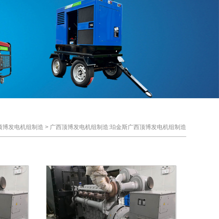
顶博发电机组制造
>
广西顶博发电机组制造:珀金斯广西顶博发电机组制造