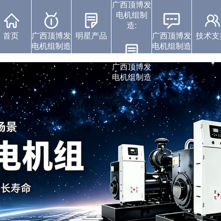
广西顶博发
电机组制
造:
首页
广西顶博发
明星产品
广西顶博发
技术支
电机组制造
电机组制造
广西顶博发电机组制
广西顶博发电机组制
广西顶博发电机组制
沃尔沃发电机组
静音发电机组
潍柴发电机组
玉柴发电机组
中标通知书
视频展示
企业动态
广西顶博发
电机组制造
造:珀金斯发电机组
造:康明斯广西顶博
造:上柴发电机组
发电机组制造