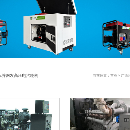
车并网发高压电汽轮机
当前位置：
首页
>
广西
康明斯广西顶博发电机组制造
上柴广西顶博发电机组制造
玉柴广西顶博发电机组制造