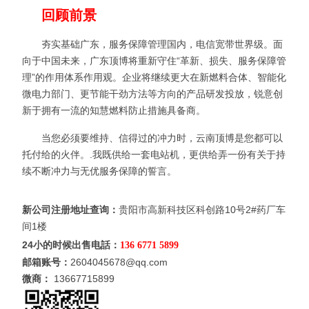
回顾前景
夯实基础广东，服务保障管理国内，电信宽带世界级。面
向于中国未来，广东顶博将重新守住“革新、损失、服务保障管
理”的作用体系作用观。企业将继续更大在新燃料合体、智能化
微电力部门、更节能干劲方法等方向的产品研发投放，锐意创
新于拥有一流的知慧燃料防止措施具备商。
当您必须要维持、信得过的冲力时，云南顶博是您都可以
托付给的火伴。.我既供给一套电站机，更供给弄一份有关于持
续不断冲力与无优服务保障的誓言。
新公司注册地址查询：
贵阳市高新科技区科创路10号2#药厂车
间1楼
24小的时候出售电話：
136 6771 5899
邮箱账号：
2604045678@qq.com
微商：
13667715899