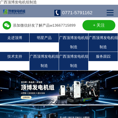
广西顶博发电机组制造
0771-5791162
+ 关注
添加微信好友了解产品w13667715899
走进顶博
明星产品
广西顶博发电机组
广西顶博发电机组
制造
制造
广西顶博发电机组制造:沃尔沃发电机组
广西顶博发电机组制造:静音发电机组
广西顶博发电机组制造:上柴发电机组
康明斯广西顶博发电机组制造
珀金斯发电机组
潍柴发电机组
玉柴发电机组
技术支持
广西顶博发电机组
广西顶博发电机组
服务跟踪
制造
制造