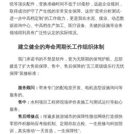
统等顶尖配件，变换准确时间不低于10毫秒，远超企业规则，
取得成功护守了产生线的非常安全保障。这些“需求分析测试-
进一步中高档定制”的工作能力，更是我在水泥、煤业、动态数
据咨询中心、中高档生产加工、医疗设备、关健的设施等业务
领域得到具有广泛性认定的实际情况。
建立健全的寿命周期长工作组织体制
我门承诺书的不禁是软件，更为无限期的保驾护航。总部
建造了扩大售前保障、售中、售后保障的“五三星级级乐行无忧
保障”装修标准：
服务顾问：
带来专门的配电室开发、电机选型设施询问等
服务的。
售中：
水利项目工程师現场评价表施工与测试运行等贴心
服务。
售后维修点：
传遍多旅游城市的保障性微信网络打造很快
零部件积极响应考核机制、定期存款点检、一生抢修与科技陪
训，真实推动“一天首选，一生保障性”。