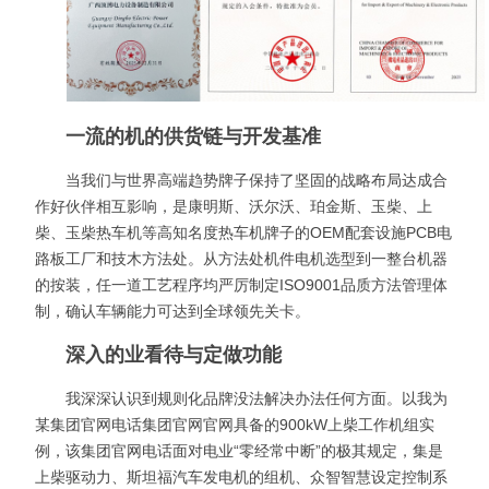
一流的机的供货链与开发基准
当我们与世界高端趋势牌子保持了坚固的战略布局达成合
作好伙伴相互影响，是康明斯、沃尔沃、珀金斯、玉柴、上
柴、玉柴热车机等高知名度热车机牌子的OEM配套设施PCB电
路板工厂和技木方法处。从方法处机件电机选型到一整台机器
的按装，任一道工艺程序均严厉制定ISO9001品质方法管理体
制，确认车辆能力可达到全球领先关卡。
深入的业看待与定做功能
我深深认识到规则化品牌没法解决办法任何方面。以我为
某集团官网电话集团官网官网具备的900kW上柴工作机组实
例，该集团官网电话面对电业“零经常中断”的极其规定，集是
上柴驱动力、斯坦福汽车发电机的组机、众智智慧设定控制系