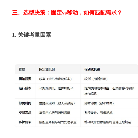
三、选型决策：固定vs移动，如何匹配需求？
1. 关键考量因素