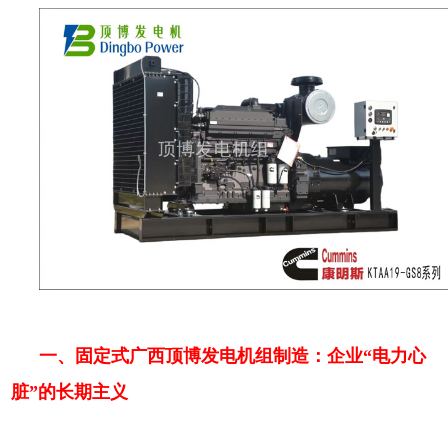
一、固定式广西顶博发电机组制造：企业“电力心
脏”的长期主义