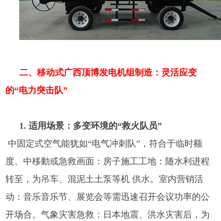
二、移动式广西顶博发电机组制造：灵活应变
的“电力突击队”
1. 适用场景：多变环境的“救火队员”
中固定式空气能犹如“电气冲刺队”，符合于临时额
度、中移動或急救画面：房子施工工地：随水利进程
转至，为吊车、混泥土土泵等机 供水。室内营销活
动：音乐音乐节、展览会等需迅速召开会议功率的公
开场合。气象灾害急救：日本地震、洪水灾害后，为