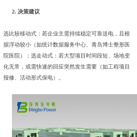
2. 决策建议
选比较移动式：若企业主需持续稳定可靠送电，且根
据浮动较小（如统计数据服务中心、青岛博士整形医
院医院）；选走动式：若大型项目时间段短、场地变
化无常，或需快速的回应突然发生需要（如工程项目
报修、活动形式保电）。