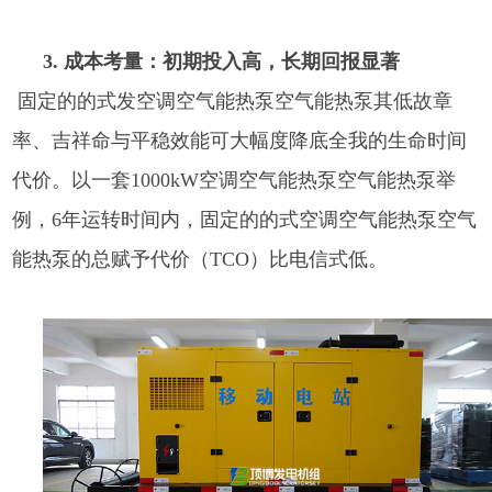
3. 成本考量：初期投入高，长期回报显著
固定的的式发空调空气能热泵空气能热泵其低故章
率、吉祥命与平稳效能可大幅度降底全我的生命时间
代价。以一套1000kW空调空气能热泵空气能热泵举
例，6年运转时间内，固定的的式空调空气能热泵空气
能热泵的总赋予代价（TCO）比电信式低。