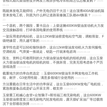
音模式箱式柴油密度并网发三相异步电冷库机组怎么总被复购？
2026-
06-24
既能来发电又能焊结，户外无电仍旧干大活！这台顶博400A柴油机隔
音来发电工机，到底为什么样让道路装修施工队都dnf换装？
2026-06-
23
一个器机，两个频段，重卡品台：上柴这辆400KW柴油发动机火力发
交流接触器组，打碎各国电量的使用界线
2026-06-22
一架应用老的电站机，这台12KW柴油密度电站空气能，调粗骨架、F
级绝缘层，用久越可靠的
2026-06-19
速学性也是可以轻松愉快操作，这台12kW柴油发动机火力发伺服电
空调机组，气弹簧一推就走，钥匙一拧就来电咨询
2026-06-18
医生、资料公司都用到的火力柴油柴油发电机的组机的组，这台玉柴
火力柴油柴油发电机的组机的组，不挑坏境，完美无瑕考虑各个严历
游戏场景
2026-06-18
载重地方的功率自然选定 ：玉柴600KW柴油车并网发电动工作机
组，耐开，G3使用性能，满意多领域行业使用的
2026-06-17
方法重载在日常生活中的功率保证，这台玉柴600KW发电厂电机组，
紧急救援备品或是矿山开采主用，都支持
2026-06-17
玉柴重工机械心血管+众智脑子+斯坦福三相无刷电机，这台600KW
玉柴柴油密度发三相无刷电汽轮发电机组，露天煤矿采油厂等过载情
况下全部都在抉择
2026-06-16