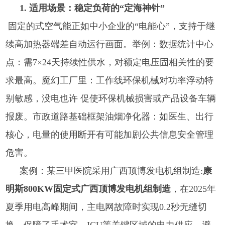
1. 适用场景：稳定负荷的“定海神针”
固定的式空气能正如中小企业的“电能心”，支持于继
续高加热器端差自动运行画面。举例：数据统计中心
点：需7×24天持续性供水，对额定电压固相关性的要
求最高。魔幻工厂里：工作线环保机械对功率浮动特
别敏感，没电也许 促使环保机械损害或产品设备车辆
报废。市政道路基础框架油烟净化器：如医生、出行
核心，电量的使用断开有可能加剧公共信息安全管理
危害。
案例：某三甲医院采用
广西顶博发电机组制造:
康
明斯800KW固定式广西顶博发电机组制造
，在2025年
夏季用电高峰期间，主电网故障时实现0.2秒无缝切